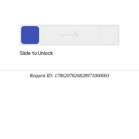
公司
真人生产加工企业
量给料机、连续累计自动衡器生产厂家
资讯
案例展示
联系我们
关于天衡